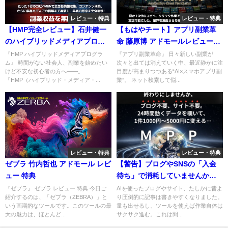
レビュー・特典
レビュー・特典
【HMP完全レビュー】石井健一
【もはやチート】アプリ副業革
のハイブリッドメディアプログ
命 藤原博 アドモールレビュー
ラムで本当に稼げる？性能を
“挫折者0”特典付きで始めなけれ
『HMP ハイブリッドメディアプログラ
『アプリ副業革命』 日々新しい副業が
ム』 時間がない社会人、副業を始めたい
次々と出ては消えていく中、最近静かに注
100％以上引き出すために必須の
ば“100％”損します
けど不安な初心者の方へ――。
目度が高まりつつある“AI×スマホアプリ副
限定特典付き！
「HMP（ハイブリッド・メディア・...
業”。 ネット検索して悩...
レビュー・特典
レビュー・特典
ゼブラ 竹内哲也 アドモール レビ
【警告】ブログやSNSの「入金
ュー 特典
待ち」で消耗していませんか？
即金特化の『MPP Market Peek
『ゼブラ』 ゼブラ レビュー 特典 今日ご
AIを使ったブログやサイト、たしかに昔よ
紹介するのは、「ゼブラ（ZEBRA）」と
り圧倒的に記事は書きやすくなりました。
Program（山田直樹）』とチー
いう画期的なツールです。このツールの最
量も出せるし、ツールを使えば作業自体は
ト特典を公開
大の魅力は、ほとんど...
サクサク進む。これは間...