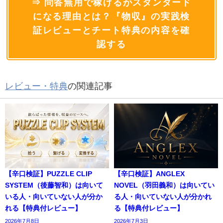
⇒ 問答無用で稼げるがスタンダード
になる理由とは？『物収』の実践検
証レビューとチート特典の内容を確
認する
レビュー・特典
の関連記事
【辛口検証】PUZZLE CLIP
【辛口検証】ANGLEX
SYSTEM（後藤智和）は向いて
NOVEL（羽田義和）は向いてい
いる人・向いていない人が分か
る人・向いていない人が分かれ
れる【特典付レビュー】
る【特典付レビュー】
2026年7月8日
2026年7月3日