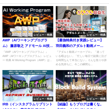
レビュー・特典
レビュー・特典
AWP（AIワーキングプログラ
【最強特典付き実践レビュー】
ム） 藤原敬之 アドモール AI技術
羽田義和のアダルト動画メーカ
が切り開く新時代の稼ぎ方を特
ープロですでに報酬が発生して
『AWP（AIワーキングプログラム）』
『アダルト動画メーカープロ』 「迷って
AWP（AIワーキングプログラム） レビュ
いる暇はない」「忙しい毎日で副業に注げ
典付きで完全レビュー
いる件
ー 特典 AI Working Program（AWP）は...
る時間なんて本当にない」そんな焦りや諦
める気持ちに、今この瞬間も...
レビュー・特典
レビュー・特典
IRB（インスタグラムリプリント
【結論】もうブログは書くな。