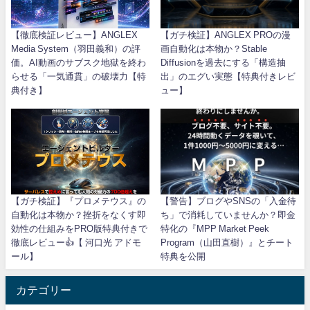
【徹底検証レビュー】ANGLEX
【ガチ検証】ANGLEX PROの漫
Media System（羽田義和）の評
画自動化は本物か？Stable
価。AI動画のサブスク地獄を終わ
Diffusionを過去にする「構造抽
らせる「一気通貫」の破壊力【特
出」のエグい実態【特典付きレビ
典付き】
ュー】
【ガチ検証】『プロメテウス』の
【警告】ブログやSNSの「入金待
自動化は本物か？挫折をなくす即
ち」で消耗していませんか？即金
効性の仕組みをPRO版特典付きで
特化の『MPP Market Peek
徹底レビュー👍【 河口光 アドモ
Program（山田直樹）』とチート
ール】
特典を公開
カテゴリー