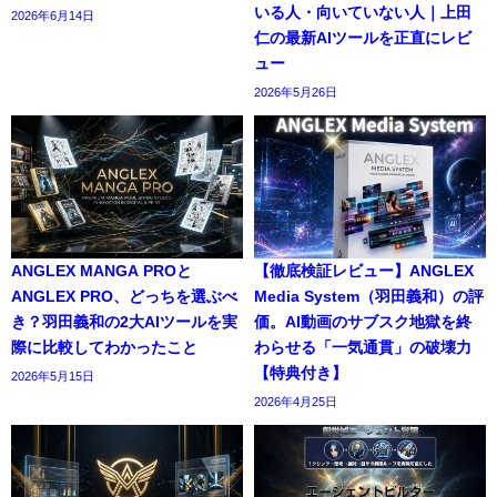
いる人・向いていない人｜上田
2026年6月14日
仁の最新AIツールを正直にレビ
ュー
2026年5月26日
ANGLEX MANGA PROと
【徹底検証レビュー】ANGLEX
ANGLEX PRO、どっちを選ぶべ
Media System（羽田義和）の評
き？羽田義和の2大AIツールを実
価。AI動画のサブスク地獄を終
際に比較してわかったこと
わらせる「一気通貫」の破壊力
【特典付き】
2026年5月15日
2026年4月25日