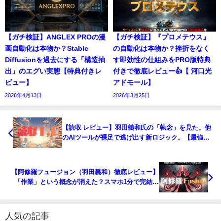
【ガチ検証】ANGLEX PROの漫
【ガチ検証】『プロメテウス』
画自動化は本物か？Stable
の自動化は本物か？挫折をなく
Diffusionを過去にする「構造抽
す即効性の仕組みをPRO版特典
出」のエグい実態【特典付きレ
付きで徹底レビュー👍【 河口光
ビュー】
アドモール】
2026年4月13日
2026年3月25日
【読収 レビュー】羽田義和氏の「執念」を見た。他
のAIツールが裸足で逃げ出す新ロジック。【最強特
典付き】
【阿修羅フュージョン（羽田義和）徹底レビュー】
「作業」という概念が消えた？スマホ1分で完結す
る“禁断の拡張機能”を実際に検証【究極特典付き】
人気の記事