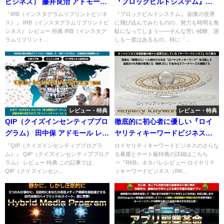
ビジネス） 藤井良治 アドモール
『ブロックビルドシステム』
画像転載で稼げる簡単・高収益
で“まとめる”だけで勝てる時
『IRB（インスタグラムリプリントビジネ
『ブロックビルドシステム』 副業の世界
ス）』 IRB（インスタグラムリプリントビ
に飛び込んでみたものの、努力も時間も無
ビジネスのレビューと特典全解
代。【特典付レビュー】
ジネス） レビュー 特典 IRB（インスタグ
駄になってしまう――そんな苦い経験、誰
説
ラムリプリント...
しも一度はあるもの。特に「...
レビュー・特典
レビュー・特典
QIP（クイズインセンティブプロ
徹底的に初心者に優しい『ロイ
グラム） 田中保 アドモール レビ
ヤリティキーワードビジネス
ュー 特典
RKB（小林優太）』の全貌と
『QIP（クイズインセンティブプログラ
ロイヤリティキーワードビジネスのさらな
ム）』 QIP（クイズインセンティブプログ
る暴露とチート級特典の詳細はこちら
は？ネタバレレビューと特典
ラム） レビュー 特典 この記事では、
⇒『RKB』ネタバレレビュー ロイヤリテ
QIP（クイズインセン...
ィキーワードビジネス（RK...