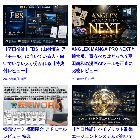
【辛口検証】FBS（山村慎吾 ア
ANGLEX MANGA PRO NEXTと
ドモール）は向いている人・向
通常版、買うべきはどっち？羽
いていない人が分かれる【特典
田義和の漫画AIツールを正直に
付レビュー】
比較レビュー
2026年6月25日
2026年6月19日
転売ワーク 福田陽介 アドモール
【辛口検証】ハイブリッド副業
レビュー 特典
エージェントシステムが向いて