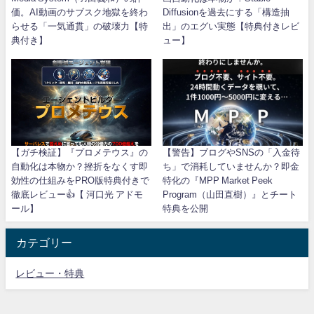
価。AI動画のサブスク地獄を終わ
Diffusionを過去にする「構造抽
らせる「一気通貫」の破壊力【特
出」のエグい実態【特典付きレビ
典付き】
ュー】
【ガチ検証】『プロメテウス』の
【警告】ブログやSNSの「入金待
自動化は本物か？挫折をなくす即
ち」で消耗していませんか？即金
効性の仕組みをPRO版特典付きで
特化の『MPP Market Peek
徹底レビュー👍【 河口光 アドモ
Program（山田直樹）』とチート
ール】
特典を公開
カテゴリー
レビュー・特典