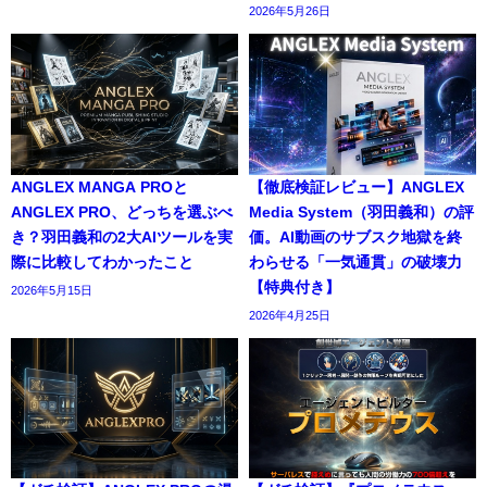
2026年5月26日
ANGLEX MANGA PROと
【徹底検証レビュー】ANGLEX
ANGLEX PRO、どっちを選ぶべ
Media System（羽田義和）の評
き？羽田義和の2大AIツールを実
価。AI動画のサブスク地獄を終
際に比較してわかったこと
わらせる「一気通貫」の破壊力
【特典付き】
2026年5月15日
2026年4月25日