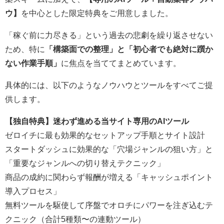
ウ】
を中心とした限定特典をご用意しました。
「稼ぐ前に力尽きる」という過去の悲劇を繰り返させない
ため、特に
「構築面での整理」と「初心者でも絶対に躓か
ない作業手順」
に焦点を当ててまとめています。
具体的には、以下のようなノウハウとツールをすべてご提
供します。
【独自特典】迷わず進める当サイト専用のAIツール
ゼロイチに最も効果的なセットアップ手順とサイト設計
スタートダッシュに効果的な「穴場ジャンルの狙い方」と
「重要なジャンルへの切り替えテクニック」
商品の成約に関わらず報酬が増える「キャッシュポイント
導入プロセス」
無料ツールを駆使して序盤でオロチにパワーを注ぎ込むテ
クニック（合計5種類〜の連動ツール）