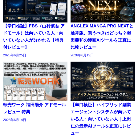
【辛口検証】FBS（山村慎吾 ア
ANGLEX MANGA PRO NEXTと
ドモール）は向いている人・向
通常版、買うべきはどっち？羽
いていない人が分かれる【特典
田義和の漫画AIツールを正直に
付レビュー】
比較レビュー
2026年6月25日
2026年6月19日
転売ワーク 福田陽介 アドモール
【辛口検証】ハイブリッド副業
レビュー 特典
エージェントシステムが向いて
いる人・向いていない人｜上田
2026年6月14日
仁の最新AIツールを正直にレビ
ュー