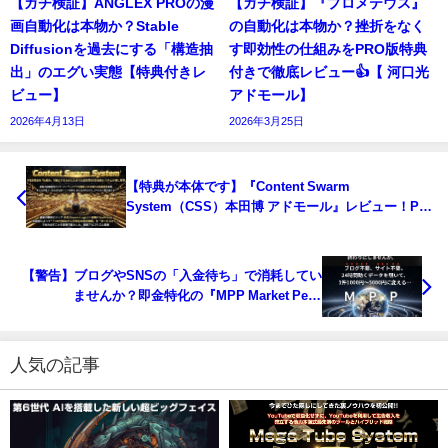
【ガチ検証】ANGLEX PROの漫
【ガチ検証】『プロメテウス』
画自動化は本物か？Stable
の自動化は本物か？挫折をなく
Diffusionを過去にする「構造抽
す即効性の仕組みをPRO版特典
出」のエグい実態【特典付きレ
付きで徹底レビュー👍【 河口光
ビュー】
アドモール】
2026年4月13日
2026年3月25日
【特典が本体です】『Content Swarm
System（CSS）本田博 アドモール』レビュー！PC
電源OFFで稼ぐツールを「フルチューニング」して
資産化する方法
【警告】ブログやSNSの「入金待ち」で消耗してい
ませんか？即金特化の『MPP Market Peek
Program（山田直樹）』とチート特典を公開
人気の記事