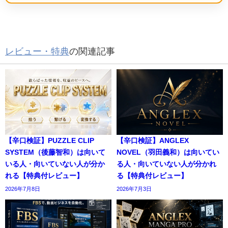
レビュー・特典
の関連記事
【辛口検証】PUZZLE CLIP
【辛口検証】ANGLEX
SYSTEM（後藤智和）は向いて
NOVEL（羽田義和）は向いてい
いる人・向いていない人が分か
る人・向いていない人が分かれ
れる【特典付レビュー】
る【特典付レビュー】
2026年7月8日
2026年7月3日