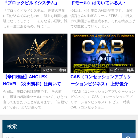
『ブロックビルドシステム』
ドモール）は向いている人・向
で“まとめる”だけで勝てる時
いていない人が分かれる【特典
『ブロックビルドシステム』 副業の世界
今回は、少し辛口の検証記事です。 山村
に飛び込んでみたものの、努力も時間も無
慎吾さんの動画AIツール「FBS」。1行入
代。【特典付レビュー】
付レビュー】
駄になってしまう――そんな苦い経験、誰
力で動画が自動生成され、それを積み上げ
しも一度はあるもの。特に「...
て収益化していく、とい...
レビュー・特典
レビュー・特典
【辛口検証】ANGLEX
CAB（コンセッションアプリケ
NOVEL（羽田義和）は向いてい
ーションビジネス） 上野俊介 ア
る人・向いていない人が分かれ
ドモール 徹底レビューと究極特
今回は、辛口の検証記事です。 その前
『CAB（コンセッションアプリケーション
に、最近のAI副業ツールについて、ひとつ
ビジネス）』 CAB（コンセッションアプ
る【特典付レビュー】
典
言っておきたいことがあります。「自動で
リケーションビジネス） レビュー 特典
月○○万円」とだけ謳って、...
CAB（コンセッショ...
検索