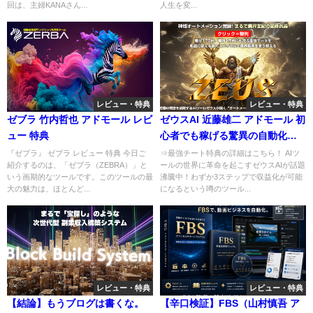
回は、主婦KANAさん...
人生を変...
レビュー・特典
レビュー・特典
ゼブラ 竹内哲也 アドモール レビ
ゼウスAI 近藤雄二 アドモール 初
ュー 特典
心者でも稼げる驚異の自動化ツ
ールを限定特典付きで徹底レビ
『ゼブラ』 ゼブラ レビュー 特典 今日ご
⇒最強チート特典の詳細はこちら！ AIツ
紹介するのは、「ゼブラ（ZEBRA）」と
ールの世界に革命を起こすゼウスAIが話題
ュー！
いう画期的なツールです。このツールの最
沸騰中！わずか3ステップで収益化が可能
大の魅力は、ほとんど...
になるという噂のツール...
レビュー・特典
レビュー・特典
【結論】もうブログは書くな。
【辛口検証】FBS（山村慎吾 ア