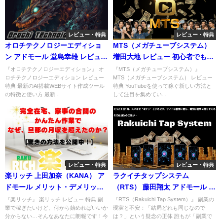
レビュー・特典
レビュー・特典
オロチテクノロジーエディショ
MTS（メガチューブシステム）
ン アドモール 堂島幸雄 レビュー
増田大地 レビュー 初心者でも月
特典
50万円を狙える脅威の特典付
『オロチテクノロジーエディション』 オ
『MTS（メガチューブシステム）』
ロチテクノロジーエディション レビュー
MTS（メガチューブシステム） レビュー
き！
特典 最新のAI搭載WEBサイト作成ツール
特典 YouTubeを使って稼ぐ新しい方法と
の特徴と使い方 最新...
して注目を集めてい...
レビュー・特典
レビュー・特典
楽リッチ 上田加奈（KANA） ア
ラクイチタップシステム
ドモール メリット・デメリット
（RTS） 藤田翔太 アドモール ス
完全解説！本当に稼げるのか？
マホを“現金製造機”に変えてし
『楽リッチ』 楽リッチ レビュー 特典 副
『RTS（Rakuichi Tap System）』 副業の
業で稼ぎたいけど、何から始めればいいか
現実と不安：「結局どれも同じなので
レビューと特典
まう最新AIツールを極秘特典付
分からない…そんなあなたに朗報です！今
は？」という疑念の正体 誰もが「副業で
きでレビュー