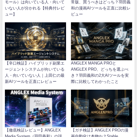
モール）は向いている人・向いて
常版、買うべきはどっち？羽田義
いない人が分かれる【特典付レビ
和の漫画AIツールを正直に比較レ
ュー】
ビュー
【辛口検証】ハイブリッド副業エ
ANGLEX MANGA PROと
ージェントシステムが向いている
ANGLEX PRO、どっちを選ぶべ
人・向いていない人｜上田仁の最
き？羽田義和の2大AIツールを実
新AIツールを正直にレビュー
際に比較してわかったこと
【徹底検証レビュー】ANGLEX
【ガチ検証】ANGLEX PROの漫
Media System（羽田義和）の評
画自動化は本物か？Stable